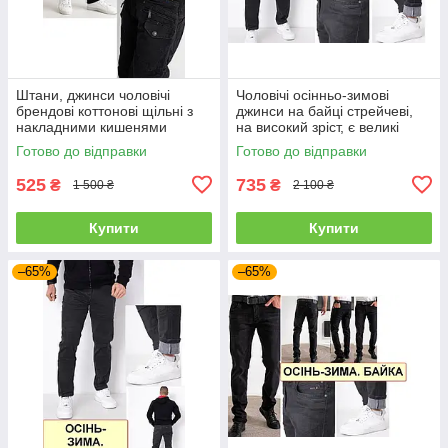
Штани, джинси чоловічі
Чоловічі осінньо-зимові
брендові коттонові щільні з
джинси на байці стрейчеві,
накладними кишенями
на високий зріст, є великі
"карго" MIGACH, Туреччина
розміри VINGVGS, Туреччина
Готово до відправки
Готово до відправки
525
735
₴
₴
1 500 ₴
2 100 ₴
Купити
Купити
–65%
–65%