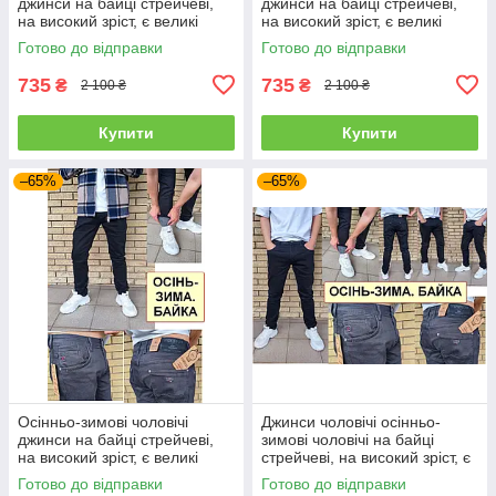
джинси на байці стрейчеві,
джинси на байці стрейчеві,
на високий зріст, є великі
на високий зріст, є великі
розміри VINGVGS, Туреччина
розміри VINGVGS, Туреччина
Готово до відправки
Готово до відправки
735
735
₴
₴
2 100 ₴
2 100 ₴
Купити
Купити
–65%
–65%
Осінньо-зимові чоловічі
Джинси чоловічі осінньо-
джинси на байці стрейчеві,
зимові чоловічі на байці
на високий зріст, є великі
стрейчеві, на високий зріст, є
розміри VINGVGS, Туреччина
великі розміри VINGVGS,
Готово до відправки
Готово до відправки
Туреччина