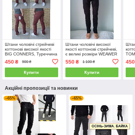
Штани чоловічі стрейчеві
Штани чоловічі високої
Штан
коттонові високої якості
якості коттонові стрейчеві,
котт
BIG CONNERS, Туреччина
є великі розміри WEAWER
TOM
JEANS, Туреччина
Туре
450
550
450
₴
₴
900 ₴
1 100 ₴
Купити
Купити
Акційні пропозиції та новинки
–65%
–65%