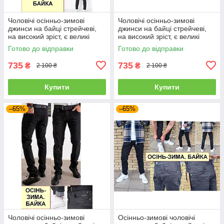
Чоловічі осінньо-зимові
Чоловічі осінньо-зимові
джинси на байці стрейчеві,
джинси на байці стрейчеві,
на високий зріст, є великі
на високий зріст, є великі
розміри VINGVGS, Туреччина
розміри VINGVGS, Туреччина
Готово до відправки
Готово до відправки
735
735
₴
₴
2 100 ₴
2 100 ₴
Купити
Купити
–65%
–65%
Чоловічі осінньо-зимові
Осінньо-зимові чоловічі