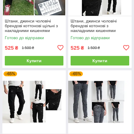
Штани, джинси чоловічі
Штани, джинси чоловічі
брендові коттонові щільні з
брендові котонові з
накладними кишенями
накладними кишенями
"карго" MIGACH, Туреччина
"карго" MIGACH, Туреччина
Готово до відправки
Готово до відправки
525
525
₴
₴
1 500 ₴
1 500 ₴
Купити
Купити
–65%
–65%