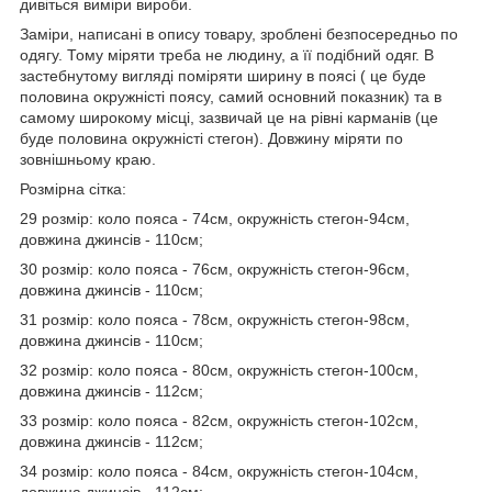
дивіться виміри вироби.
Заміри, написані в опису товару, зроблені безпосередньо по
одягу. Тому міряти треба не людину, а її подібний одяг. В
застебнутому вигляді поміряти ширину в поясі ( це буде
половина окружністі поясу, самий основний показник) та в
самому широкому місці, зазвичай це на рівні карманів (це
буде половина окружністі стегон). Довжину міряти по
зовнішньому краю.
Розмірна сітка:
29 розмір: коло пояса - 74см, окружність стегон-94см,
довжина джинсів - 110см;
30 розмір: коло пояса - 76см, окружність стегон-96см,
довжина джинсів - 110см;
31 розмір: коло пояса - 78см, окружність стегон-98см,
довжина джинсів - 110см;
32 розмір: коло пояса - 80см, окружність стегон-100см,
довжина джинсів - 112см;
33 розмір: коло пояса - 82см, окружність стегон-102см,
довжина джинсів - 112см;
34 розмір: коло пояса - 84см, окружність стегон-104см,
довжина джинсів - 112см;