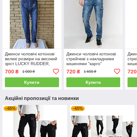
Джинси чоловічі котонові
Джинси чоловічі котонові
Джин
великі розміри на високий
стрейчеві з накладними
стре
зріст LUCKY RUDDER,
кишенями "карго"
кише
Туреччина
FANGSIDA, Туреччина
FAN
700
720
720
₴
₴
1 000 ₴
1 600 ₴
Купити
Купити
Акційні пропозиції та новинки
–65%
–65%