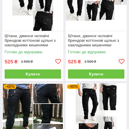
Штани, джинси чоловічі
Штани, джинси чоловічі
брендові коттонові щільні з
брендові коттонові щільні з
накладними кишенями
накладними кишенями
"карго" MIGACH, Туреччина
"карго" MIGACH, Туреччина
Готово до відправки
Готово до відправки
525
525
₴
₴
1 500 ₴
1 500 ₴
Купити
Купити
–65%
–65%