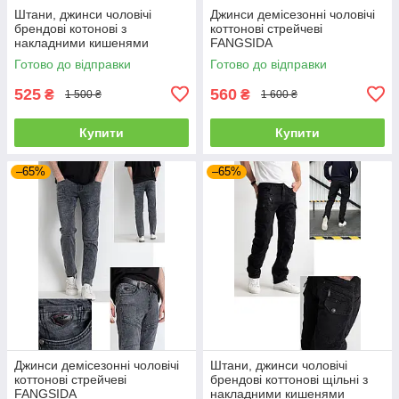
Штани, джинси чоловічі
Джинси демісезонні чоловічі
брендові котонові з
коттонові стрейчеві
накладними кишенями
FANGSIDA
"карго" MIGACH, Туреччина
Готово до відправки
Готово до відправки
525
560
₴
₴
1 500 ₴
1 600 ₴
Купити
Купити
–65%
–65%
Джинси демісезонні чоловічі
Штани, джинси чоловічі
коттонові стрейчеві
брендові коттонові щільні з
FANGSIDA
накладними кишенями