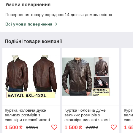
Умови повернення
Повернення товару впродовж 14 днів за домовленістю
Всі умови повернення
Подібні товари компанії
Куртка чоловіча дуже
Куртка чоловіча дуже
Курт
великих розмірів з
великих розмірів з
вели
екошкіри високої якості
екошкіри високої якості
екош
DIKAI
LGORR
DIKA
1 500
1 500
1 6
₴
₴
3 000 ₴
3 000 ₴