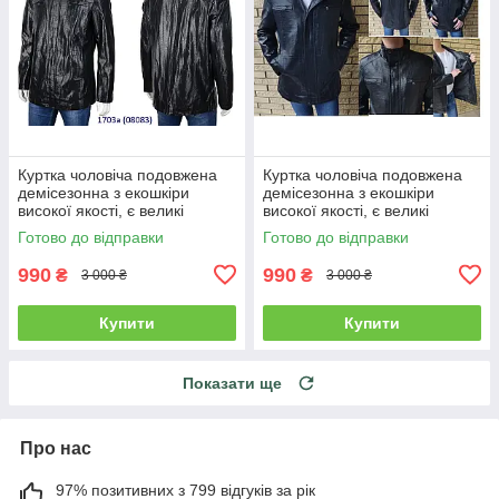
Куртка чоловіча подовжена
Куртка чоловіча подовжена
демісезонна з екошкіри
демісезонна з екошкіри
високої якості, є великі
високої якості, є великі
розміри RHINOCEROS
розміри RHINOCEROS
Готово до відправки
Готово до відправки
990
990
₴
₴
3 000 ₴
3 000 ₴
Купити
Купити
Показати ще
Про нас
97% позитивних з 799 відгуків за рік