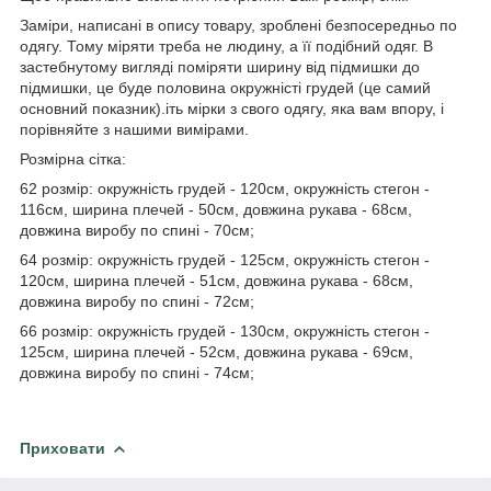
Заміри, написані в опису товару, зроблені безпосередньо по
одягу. Тому міряти треба не людину, а її подібний одяг. В
застебнутому вигляді поміряти ширину від підмишки до
підмишки, це буде половина окружністі грудей (це самий
основний показник).іть мірки з свого одягу, яка вам впору, і
порівняйте з нашими вимірами.
Розмірна сітка:
62 розмір: окружність грудей - 120см, окружність стегон -
116см, ширина плечей - 50см, довжина рукава - 68см,
довжина виробу по спині - 70см;
64 розмір: окружність грудей - 125см, окружність стегон -
120см, ширина плечей - 51см, довжина рукава - 68см,
довжина виробу по спині - 72см;
66 розмір: окружність грудей - 130см, окружність стегон -
125см, ширина плечей - 52см, довжина рукава - 69см,
довжина виробу по спині - 74см;
Приховати