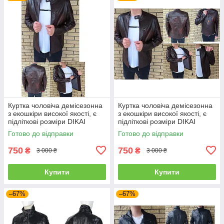
Куртка чоловіча демісезонна
Куртка чоловіча демісезонна
з екошкіри високої якості, є
з екошкіри високої якості, є
підліткові розміри DIKAI
підліткові розміри DIKAI
Готово до відправки
Готово до відправки
750
750
₴
₴
3 000 ₴
3 000 ₴
Купити
Купити
–67%
–67%