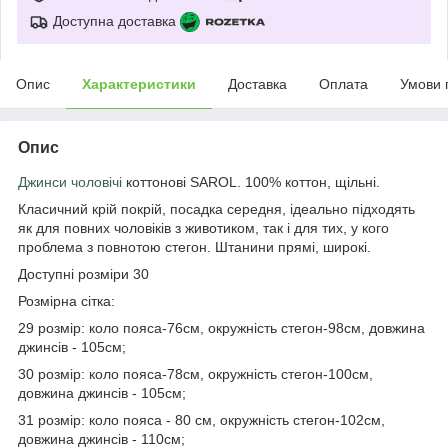
Доступна доставка
Опис
Характеристики
Доставка
Оплата
Умови 
Опис
Джинси чоловічі
коттонові SAROL. 100% коттон, щільні.
Класичний крій покрій, посадка середня, ідеально підходять
як для повних чоловіків з животиком, так і для тих, у кого
проблема з повнотою стегон. Штанини прямі, широкі.
Доступні розміри 30
Розмірна сітка:
29 розмір: коло пояса-76см, окружність стегон-98см, довжина
джинсів - 105см;
30 розмір: коло пояса-78см, окружність стегон-100см,
довжина джинсів - 105см;
31 розмір: коло пояса - 80 см, окружність стегон-102см,
довжина джинсів - 110см;