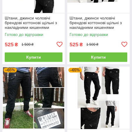
Штани, джинси чоловічі
Штани, джинси чоловічі
брендові коттонові щільні з
брендові коттонові щільні з
накладними кишенями
накладними кишенями
"карго" MIGACH, Туреччина
"карго" MIGACH, Туреччина
Готово до відправки
Готово до відправки
525
525
₴
₴
1 500 ₴
1 500 ₴
Купити
Купити
–65%
–65%