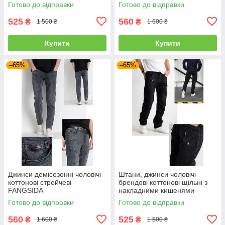
"карго" MIGACH, Туреччина
Готово до відправки
Готово до відправки
525
560
₴
₴
1 500 ₴
1 600 ₴
Купити
Купити
–65%
–65%
Джинси демісезонні чоловічі
Штани, джинси чоловічі
коттонові стрейчеві
брендові коттонові щільні з
FANGSIDA
накладними кишенями
"карго" MIGACH, Туреччина
Готово до відправки
Готово до відправки
560
525
₴
₴
1 600 ₴
1 500 ₴