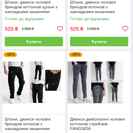
Штани, джинси чоловічі
Штани, джинси чоловічі
брендові коттонові щільні з
брендові котонові з
накладними кишенями
накладними кишенями
"карго" MIGACH, Туреччина
"карго" MIGACH, Туреччина
Готово до відправки
Готово до відправки
525
525
₴
₴
1 500 ₴
1 500 ₴
Купити
Купити
–65%
–65%
Штани, джинси чоловічі
Джинси демісезонні чоловічі
брендові котонові з
коттонові стрейчеві
накладними кишенями
FANGSIDA