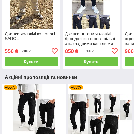
Джинси чоловічі коттонові
Джинси, штани чоловічі
Джин
SAROL
брендові коттонові щільні
стре
з накладними кишенями
вели
"карго" RTROOSS,
ріс
550
850
900
₴
₴
700 ₴
1 700 ₴
Туреччина
Купити
Купити
Акційні пропозиції та новинки
–65%
–65%