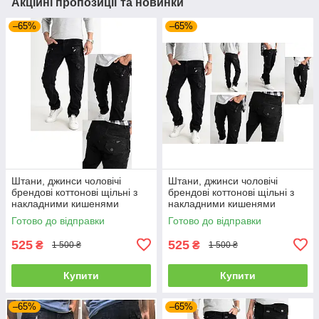
Акційні пропозиції та новинки
–65%
–65%
Штани, джинси чоловічі
Штани, джинси чоловічі
брендові коттонові щільні з
брендові коттонові щільні з
накладними кишенями
накладними кишенями
"карго" MIGACH, Туреччина
"карго" MIGACH, Туреччина
Готово до відправки
Готово до відправки
525
525
₴
₴
1 500 ₴
1 500 ₴
Купити
Купити
–65%
–65%