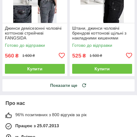
Джинси демісезонні чоловічі
Штани, джинси чоловічі
коттонові стрейчеві
брендові коттонові щільні з
FANGSIDA
накладними кишенями
"карго" MIGACH, Туреччина
Готово до відправки
Готово до відправки
560
525
₴
₴
1 600 ₴
1 500 ₴
Купити
Купити
Показати ще
Про нас
96% позитивних з 800 відгуків за рік
Працює з 25.07.2013
м. Дніпро