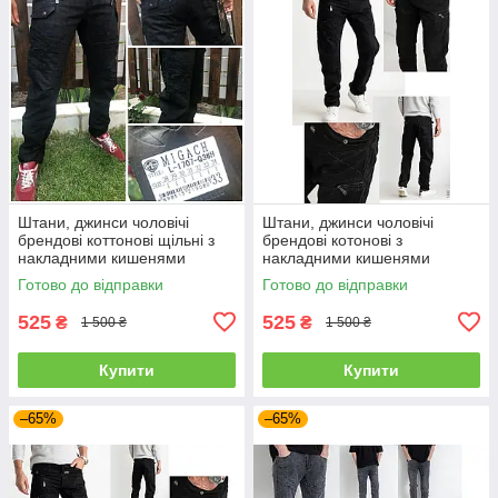
Штани, джинси чоловічі
Штани, джинси чоловічі
брендові коттонові щільні з
брендові котонові з
накладними кишенями
накладними кишенями
"карго" MIGACH, Туреччина
"карго" MIGACH, Туреччина
Готово до відправки
Готово до відправки
525
525
₴
₴
1 500 ₴
1 500 ₴
Купити
Купити
–65%
–65%