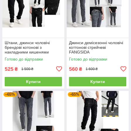
Штани, джинси чоловічі
Джинси демісезонні чоловічі
брендові котонові з
коттонові стрейчеві
накладними кишенями
FANGSIDA
"карго" MIGACH, Туреччина
Готово до відправки
Готово до відправки
525
560
₴
₴
1 500 ₴
1 600 ₴
Купити
Купити
–65%
–65%