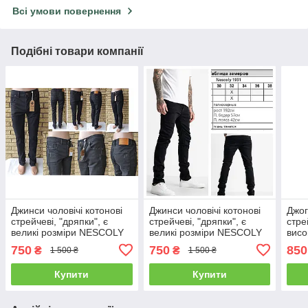
Всі умови повернення
Подібні товари компанії
Джинси чоловічі котонові
Джинси чоловічі котонові
Джог
стрейчеві, "дряпки", є
стрейчеві, "дряпки", є
стре
великі розміри NESCOLY
великі розміри NESCOLY
висо
роз
750
750
850
₴
₴
1 500 ₴
1 500 ₴
Купити
Купити