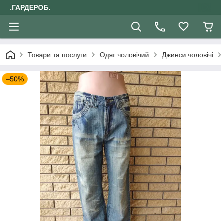
.ГАРДЕРОБ.
Товари та послуги
Одяг чоловічий
Джинси чоловічі
–50%