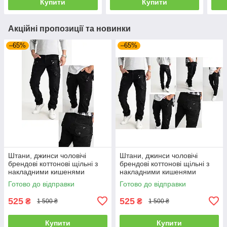
Купити
Купити
Акційні пропозиції та новинки
–65%
–65%
Штани, джинси чоловічі
Штани, джинси чоловічі
брендові коттонові щільні з
брендові коттонові щільні з
накладними кишенями
накладними кишенями
"карго" MIGACH, Туреччина
"карго" MIGACH, Туреччина
Готово до відправки
Готово до відправки
525
525
₴
₴
1 500 ₴
1 500 ₴
Купити
Купити