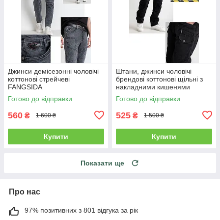
Джинси демісезонні чоловічі
Штани, джинси чоловічі
коттонові стрейчеві
брендові коттонові щільні з
FANGSIDA
накладними кишенями
"карго" MIGACH, Туреччина
Готово до відправки
Готово до відправки
560
525
₴
₴
1 600 ₴
1 500 ₴
Купити
Купити
Показати ще
Про нас
97% позитивних з 801 відгука за рік