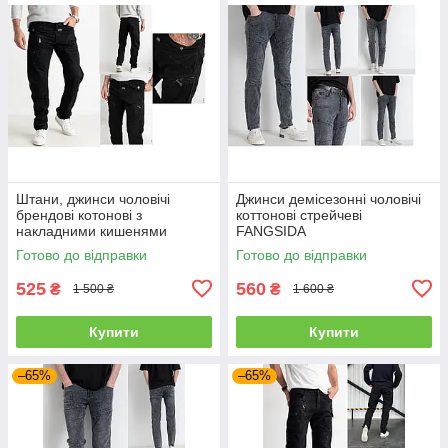
Штани, джинси чоловічі
Джинси демісезонні чоловічі
брендові котонові з
коттонові стрейчеві
накладними кишенями
FANGSIDA
"карго" MIGACH, Туреччина
Готово до відправки
Готово до відправки
525
560
₴
₴
1 500 ₴
1 600 ₴
Купити
Купити
–65%
–65%