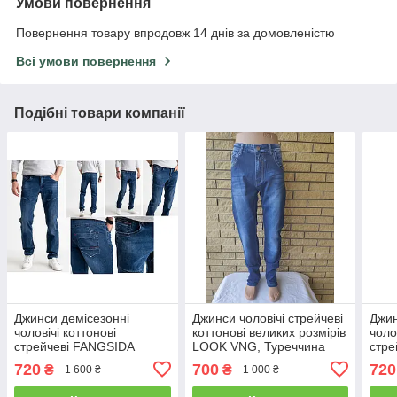
Умови повернення
Повернення товару впродовж 14 днів за домовленістю
Всі умови повернення
Подібні товари компанії
Джинси демісезонні
Джинси чоловічі стрейчеві
Джин
чоловічі коттонові
коттонові великих розмірів
чоло
стрейчеві FANGSIDA
LOOK VNG, Туреччина
стре
FAN
720
700
720
₴
₴
1 600 ₴
1 000 ₴