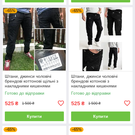
–65%
–65%
Штани, джинси чоловічі
Штани, джинси чоловічі
брендові коттонові щільні з
брендові котонові з
накладними кишенями
накладними кишенями
"карго" MIGACH, Туреччина
"карго" MIGACH, Туреччина
Готово до відправки
Готово до відправки
525
525
₴
₴
1 500 ₴
1 500 ₴
Купити
Купити
–65%
–65%