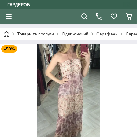
.ГАРДЕРОБ.
Товари та послуги
Одяг жіночий
Сарафани
Сара
–50%