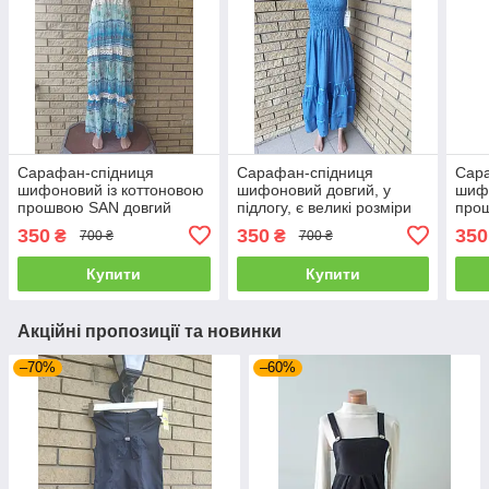
Сарафан-спідниця
Сарафан-спідниця
Сар
шифоновий із коттоновою
шифоновий довгий, у
шифо
прошвою SAN довгий
підлогу, є великі розміри
про
CARROCAR
350
350
350
₴
₴
700 ₴
700 ₴
Купити
Купити
Акційні пропозиції та новинки
–70%
–60%