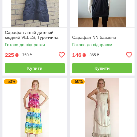
Сарафан літній дитячий
модний VELES, Туреччина
Сарафан NN бавовна
Готово до відправки
Готово до відправки
225
146
₴
₴
750 ₴
365 ₴
Купити
Купити
–50%
–50%