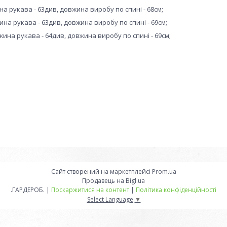
на рукава - 63див, довжина виробу по спині - 68см;
ина рукава - 63див, довжина виробу по спині - 69см;
жина рукава - 64див, довжина виробу по спині - 69см;
Сайт створений на маркетплейсі
Prom.ua
Продавець на Bigl.ua
.ГАРДЕРОБ. |
Поскаржитися на контент
|
Політика конфіденційності
Select Language
▼