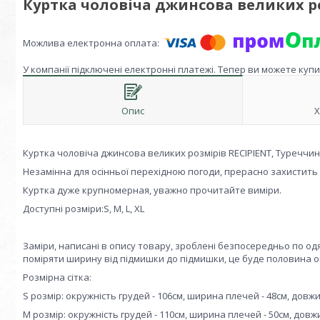
Куртка чоловіча джинсова великих ро
У компанії підключені електронні платежі. Тепер ви можете куп
Опис
Х
Куртка чоловіча джинсова великих розмірів RECIPIENT, Туреччин
Незамінна для осінньої перехідною погоди, прерасно захистить в
Куртка дуже крупномерная, уважно прочитайте виміри.
Доступні розміри:S, M, L, XL
Заміри, написані в опису товару, зроблені безпосередньо по одяг
поміряти ширину від підмишки до підмишки, це буде половина ок
Розмірна сітка:
S розмір: окружність грудей - 106см, ширина плечей - 48см, довжи
M розмір: окружність грудей - 110см, ширина плечей - 50см, довж