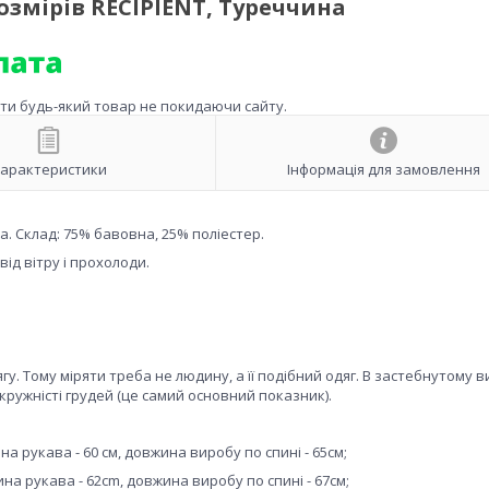
змірів RECIPIENT, Туреччина
ити будь-який товар не покидаючи сайту.
арактеристики
Інформація для замовлення
а. Склад: 75% бавовна, 25% поліестер.
ід вітру і прохолоди.
у. Тому міряти треба не людину, а її подібний одяг. В застебнутому в
ружністі грудей (це самий основний показник).
на рукава - 60 см, довжина виробу по спині - 65см;
ина рукава - 62cm, довжина виробу по спині - 67см;