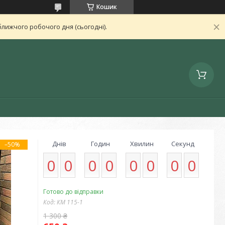
Кошик
лижчого робочого дня (сьогодні).
Днів
Годин
Хвилин
Секунд
–50%
0
0
0
0
0
0
0
0
Готово до відправки
Код:
КМ 115-1
1 300 ₴