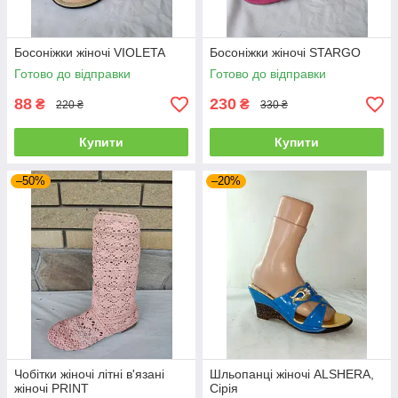
Босоніжки жіночі VIOLETA
Босоніжки жіночі STARGO
Готово до відправки
Готово до відправки
88
230
₴
₴
220 ₴
330 ₴
Купити
Купити
–50%
–20%
Чобітки жіночі літні в'язані
Шльопанці жіночі ALSHERA,
жіночі PRINT
Сірія