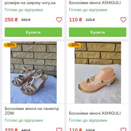
розміри на широку ногу,на
Босоніжки жіночі ASHIGULI
пружинній підошві
Готово до відправки
Готово до відправки
GOLLMONY
250
110
₴
₴
500 ₴
220 ₴
Купити
Купити
–50%
–50%
Босоніжки жіночі на танкетці
ZDW
Босоніжки жіночі ASHIGULI
Готово до відправки
Готово до відправки
220
110
₴
₴
440 ₴
220 ₴