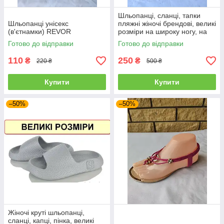
Шльопанці, сланці, тапки
Шльопанці унісекс
пляжні жіночі брендові, великі
(в'єтнамки) REVOR
розміри на широку ногу, на
товстій легкій підошві OSCAR,
Готово до відправки
Готово до відправки
Туреччина
110
250
₴
₴
220 ₴
500 ₴
Купити
Купити
–50%
–50%
Жіночі круті шльопанці,
сланці, капці, пінка, великі