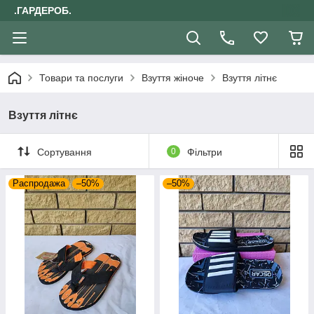
.ГАРДЕРОБ.
Товари та послуги
Взуття жіноче
Взуття літнє
Взуття літнє
Сортування
0
Фільтри
Распродажа
–50%
–50%