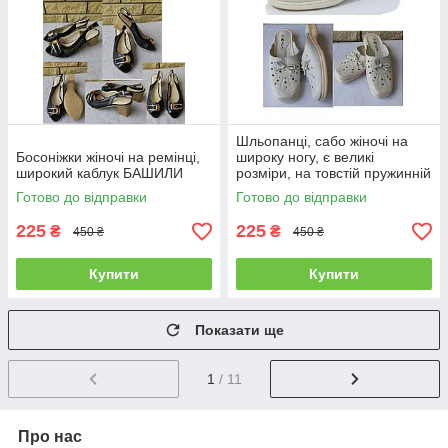
Шльопанці, сабо жіночі на
Босоніжки жіночі на ремінці,
широку ногу, є великі
широкий каблук БАШИЛИ
розміри, на товстій пружинній
підошві DUAL, Україна
Готово до відправки
Готово до відправки
225
225
₴
₴
450 ₴
450 ₴
Купити
Купити
Показати ще
1
/ 11
Про нас