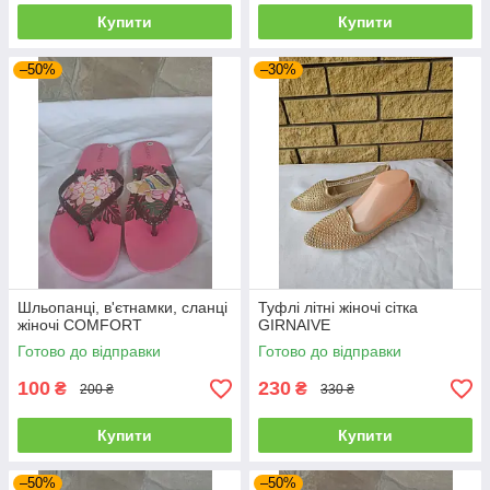
Купити
Купити
–50%
–30%
Шльопанці, в'єтнамки, сланці
Туфлі літні жіночі сітка
жіночі COMFORT
GIRNAIVE
Готово до відправки
Готово до відправки
100
230
₴
₴
200 ₴
330 ₴
Купити
Купити
–50%
–50%