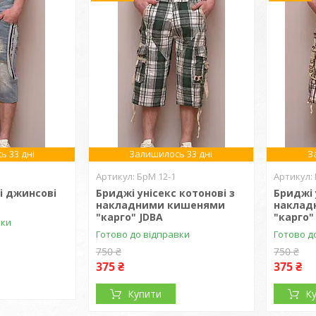
ь 33 дні
Залишилось 33 дні
З
БрМ 12-1
і джинсові
Бриджі унісекс котонові з
Бриджі 
накладними кишенями
наклад
"карго" JDBA
"карго"
вки
Готово до відправки
Готово д
750 ₴
750 ₴
375 ₴
375 ₴
Купити
К