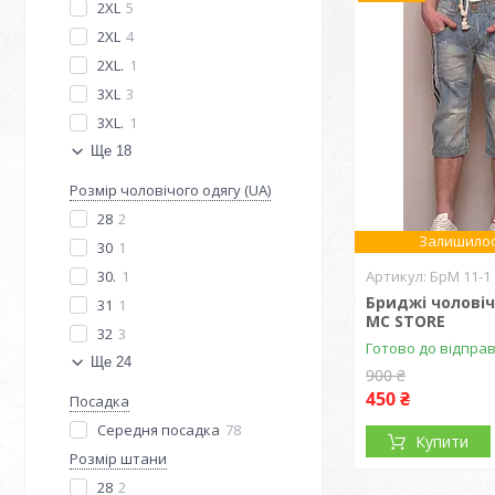
2XL
5
2XL
4
2XL.
1
3XL
3
3XL.
1
Ще 18
Розмір чоловічого одягу (UA)
28
2
Залишилос
30
1
30.
1
БрМ 11-1
Бриджі чоловіч
31
1
MC STORE
32
3
Готово до відпра
Ще 24
900 ₴
450 ₴
Посадка
Середня посадка
78
Купити
Розмір штани
28
2