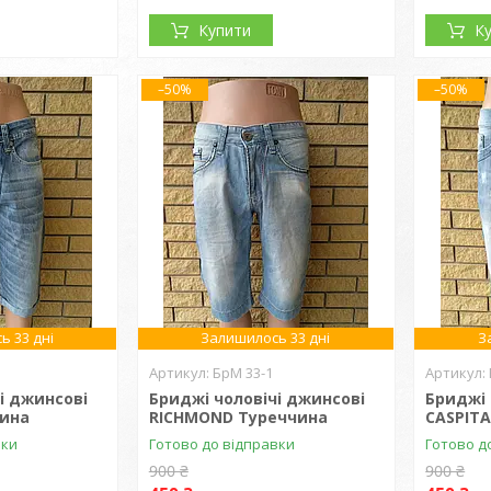
Купити
К
–50%
–50%
ь 33 дні
Залишилось 33 дні
З
БрМ 33-1
і джинсові
Бриджі чоловічі джинсові
Бриджі 
чина
RICHMOND Туреччина
CASPIT
вки
Готово до відправки
Готово д
900 ₴
900 ₴