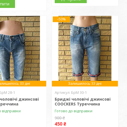
упити
–50%
алишилось 33 дні
Залишилось 33 дні
БрМ 28-1
БрМ 30-1
чоловічі джинсові
Бриджі чоловічі джинсові
уреччина
COOCKERS Туреччина
о відправки
Готово до відправки
900 ₴
450 ₴