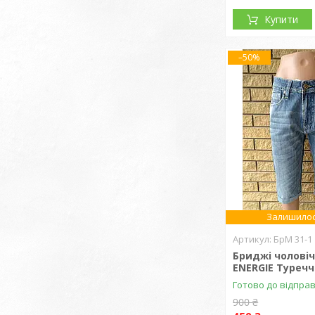
Купити
–50%
Залишилос
БрМ 31-1
Бриджі чоловіч
ENERGIE Туреч
Готово до відпра
900 ₴