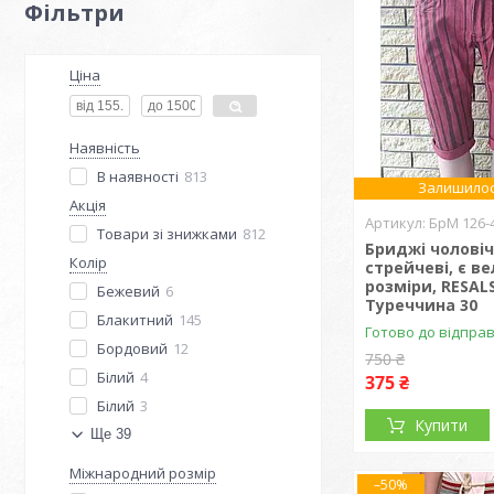
Фільтри
Ціна
Наявність
В наявності
813
Залишилос
Акція
БрМ 126-
Товари зі знижками
812
Бриджі чоловіч
Колір
стрейчеві, є ве
розміри, RESAL
Бежевий
6
Туреччина 30
Блакитний
145
Готово до відпра
Бордовий
12
750 ₴
Білий
4
375 ₴
Білий
3
Купити
Ще 39
Міжнародний розмір
–50%