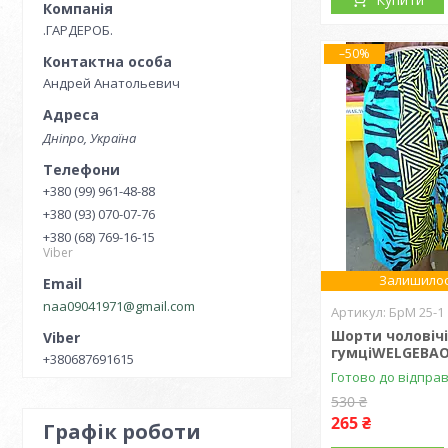
.ГАРДЕРОБ.
–50%
Андрей Анатольевич
Дніпро, Україна
+380 (99) 961-48-88
+380 (93) 070-07-76
+380 (68) 769-16-15
Viber
Залишилос
naa09041971@gmail.com
БрМ 25-1
Шорти чоловічі
гумціWELGEBA
+380687691615
Готово до відпра
530 ₴
265 ₴
Графік роботи