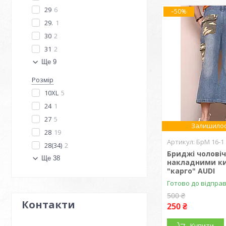
29
6
–50%
29.
1
30
2
31
2
Ще 9
Розмір
10XL
5
24
1
27
5
Залишилос
28
19
БрМ 16-1
28(34)
2
Бриджі чоловіч
Ще 38
накладними к
"карго" AUDI
Готово до відпра
500 ₴
Контакти
250 ₴
Купити