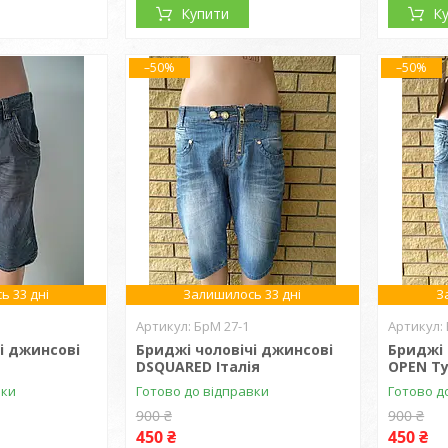
Купити
К
–50%
–50%
ь 33 дні
Залишилось 33 дні
З
БрМ 27-1
і джинсові
Бриджі чоловічі джинсові
Бриджі 
DSQUARED Італія
OPEN Т
вки
Готово до відправки
Готово д
900 ₴
900 ₴
450 ₴
450 ₴