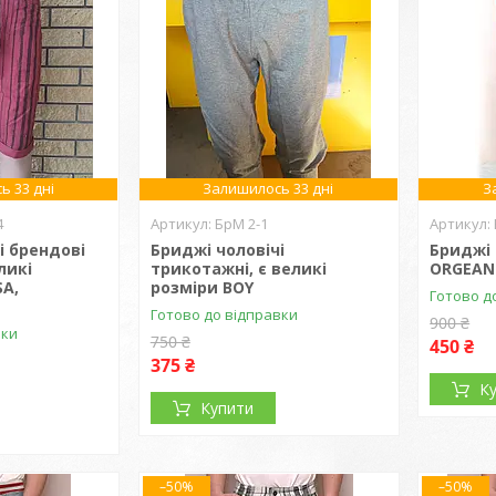
ь 33 дні
Залишилось 33 дні
З
4
БрМ 2-1
і брендові
Бриджі чоловічі
Бриджі 
ликі
трикотажні, є великі
ORGEAN
SA,
розміри BOY
Готово д
Готово до відправки
900 ₴
вки
750 ₴
450 ₴
375 ₴
К
Купити
–50%
–50%