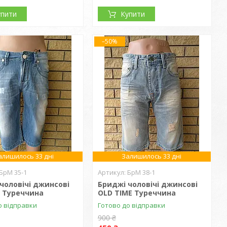
упити
Купити
–50%
алишилось 33 дні
Залишилось 33 дні
БрМ 35-1
БрМ 38-1
чоловічі джинсові
Бриджі чоловічі джинсові
A Туреччина
OLD TIME Туреччина
о відправки
Готово до відправки
900 ₴