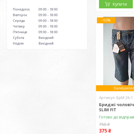
Купити
Понеділок
09:00
18:00
Вівторок
09:00
18:00
–50%
Середа
09:00
18:00
Четвер
09:00
18:00
Пʼятниця
09:00
18:00
Субота
Вихідний
Неділя
Вихідний
Залишилос
БрМ 26-1
Бриджі чоловіч
SLIM FIT
Готово до відпра
750 ₴
375 ₴