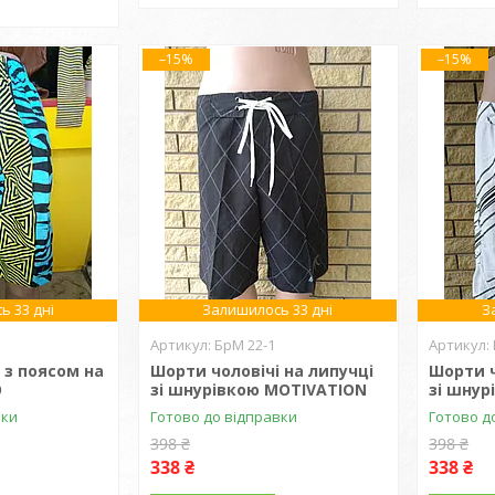
–15%
–15%
ь 33 дні
Залишилось 33 дні
З
БрМ 22-1
 з поясом на
Шорти чоловічі на липучці
Шорти ч
O
зі шнурівкою MOTIVATION
зі шнур
вки
Готово до відправки
Готово д
398 ₴
398 ₴
338 ₴
338 ₴