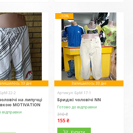
–50%
алишилось 33 дні
Залишилось 33 дні
БрМ 22-2
БрМ 17-1
оловічі на липучці
Бриджі чоловічі NN
івкою MOTIVATION
Готово до відправки
о відправки
310 ₴
155 ₴
Купити