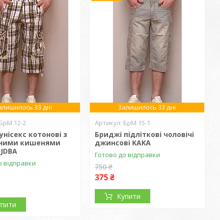
алишилось 33 дні
Залишилось 33 дні
БрМ 12-2
БрМ 15-1
унісекс котонові з
Бриджі підліткові чоловічі
ними кишенями
джинсові KAKA
 JDBA
Готово до відправки
о відправки
750 ₴
375 ₴
Купити
упити