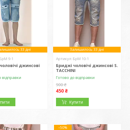
алишилось 33 дні
Залишилось 33 дні
БрМ 9-1
БрМ 10-1
чоловічі джинсові
Бриджі чоловічі джинсові S.
TACCHINI
о відправки
Готово до відправки
900 ₴
450 ₴
упити
Купити
–50%