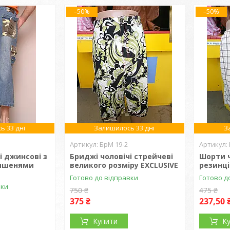
–50%
–50%
ь 33 дні
Залишилось 33 дні
З
БрМ 19-2
і джинсові з
Бриджі чоловічі стрейчеві
Шорти ч
ишенями
великого розміру EXCLUSIVE
резинці
Готово до відправки
Готово д
вки
750 ₴
475 ₴
375 ₴
237,50 
Купити
К