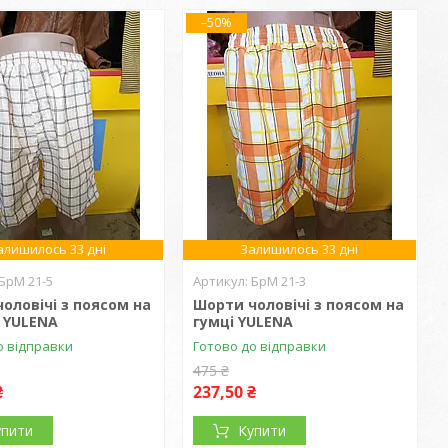
–50%
алишилось 33 дні
Залишилось 33 дні
БрМ 21-5
БрМ 21-3
оловічі з поясом на
Шорти чоловічі з поясом на
 YULENA
гумці YULENA
о відправки
Готово до відправки
475 ₴
₴
237,50 ₴
упити
Купити